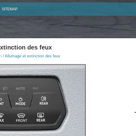
SITEMAP
xtinction des feux
n
/ Allumage et extinction des feux