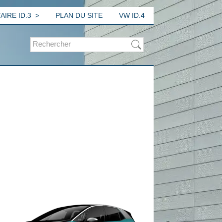
IRE ID.3
PLAN DU SITE
VW ID.4