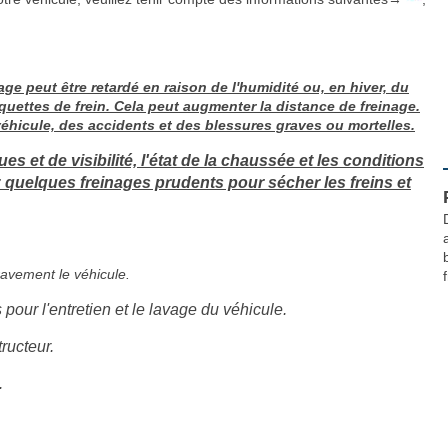
age peut être retardé en raison de l'humidité ou, en hiver, du
aquettes de frein. Cela peut augmenter la distance de freinage.
véhicule, des accidents et des blessures graves ou mortelles.
 et de visibilité, l'état de la chaussée et les conditions
ez quelques freinages prudents pour sécher les freins et
avement le véhicule.
f
 pour l'entretien et le lavage du véhicule.
ructeur.
.