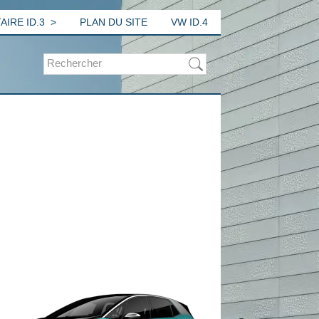
IRE ID.3
PLAN DU SITE
VW ID.4