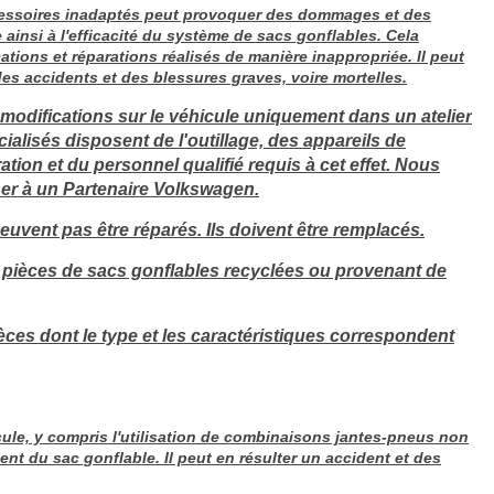
ccessoires inadaptés peut provoquer des dommages et des
ainsi à l'efficacité du système de sacs gonflables. Cela
tions et réparations réalisés de manière inappropriée. Il peut
es accidents et des blessures graves, voire mortelles.
s modifications sur le véhicule uniquement dans un atelier
écialisés disposent de l'outillage, des appareils de
tion et du personnel qualifié requis à cet effet. Nous
r à un Partenaire Volkswagen.
uvent pas être réparés. Ils doivent être remplacés.
 pièces de sacs gonflables recyclées ou provenant de
èces dont le type et les caractéristiques correspondent
ule, y compris l'utilisation de combinaisons jantes-pneus non
t du sac gonflable. Il peut en résulter un accident et des