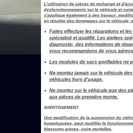
L'utilisation de pièces de rechange et d'a
dysfonctionnements sur le véhicule et nuire 
s'applique également à des travaux, modifica
en résulter des dommages sur le véhicule, d
Faites effectuer les réparations et le
spécialisé et qualifié. Les ateliers sp
diagnostic, des informations de répara
vous recommandons de vous adresse
Les modules de sacs gonflables ne pe
Ne montez jamais sur le véhicule des
véhicules hors d'usage.
Ne montez sur le véhicule que des pi
aux pièces de première monte.
AVERTISSEMENT
Une modification de la suspension du véhic
homologuées, peut modifier le fonctionnemen
blessures graves, voire mortelles.