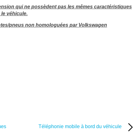
nsion qui ne possèdent pas les mêmes caractéristiques
le véhicule.
jantes/pneus non homologuées par Volkswagen
ues
Téléphonie mobile à bord du véhicule