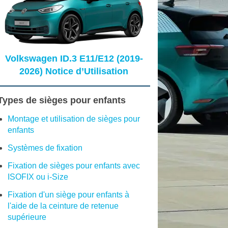
Volkswagen ID.3 E11/E12 (2019-
2026) Notice d’Utilisation
Types de sièges pour enfants
Montage et utilisation de sièges pour
enfants
Systèmes de fixation
Fixation de sièges pour enfants avec
ISOFIX ou i-Size
Fixation d'un siège pour enfants à
l'aide de la ceinture de retenue
supérieure