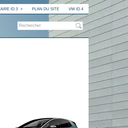
IRE ID.3
PLAN DU SITE
VW ID.4