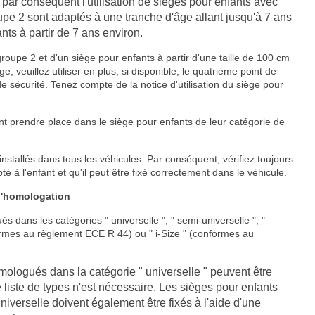
r conséquent l'utilisation de sièges pour enfants avec
upe 2 sont adaptés à une tranche d'âge allant jusqu'à 7 ans
ts à partir de 7 ans environ.
groupe 2 et d'un siège pour enfants à partir d'une taille de 100 cm
, veuillez utiliser en plus, si disponible, le quatrième point de
de sécurité. Tenez compte de la notice d'utilisation du siège pour
t prendre place dans le siège pour enfants de leur catégorie de
stallés dans tous les véhicules. Par conséquent, vérifiez toujours
é à l'enfant et qu'il peut être fixé correctement dans le véhicule.
d'homologation
 dans les catégories " universelle ", " semi-universelle ", "
formes au règlement ECE R 44) ou " i-Size " (conformes au
mologués dans la catégorie " universelle " peuvent être
liste de types n'est nécessaire. Les sièges pour enfants
verselle doivent également être fixés à l'aide d'une