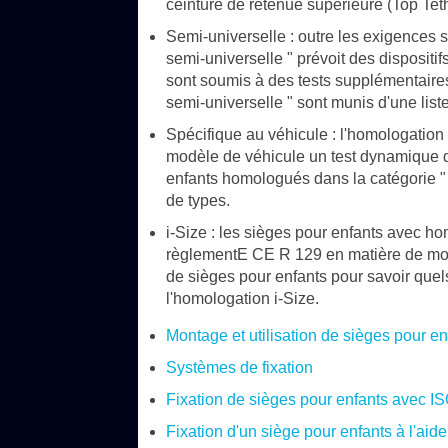
ceinture de retenue supérieure (Top Teth
Semi-universelle : outre les exigences 
semi-universelle " prévoit des dispositif
sont soumis à des tests supplémentaire
semi-universelle " sont munis d'une liste
Spécifique au véhicule : l'homologation
modèle de véhicule un test dynamique d
enfants homologués dans la catégorie " 
de types.
i-Size : les sièges pour enfants avec ho
règlementE CE R 129 en matière de mon
de sièges pour enfants pour savoir quel
l'homologation i-Size.
Montage et utilisation de sièges pour en
Systèmes de fixation
Fixation de sièges pour enfants avec IS
Fixation d'un siège pour enfants à l'aid