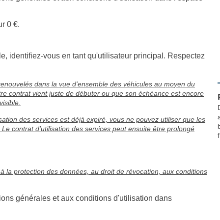
r 0 €.
e, identifiez-vous en tant qu'utilisateur principal. Respectez
e renouvelés dans la vue d'ensemble des véhicules au moyen du
otre contrat vient juste de débuter ou que son échéance est encore
isible.
isation des services est déjà expiré, vous ne pouvez utiliser que les
. Le contrat d'utilisation des services peut ensuite être prolongé
f
 à la protection des données, au droit de révocation, aux conditions
ns générales et aux conditions d'utilisation dans