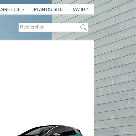
IRE ID.3
PLAN DU SITE
VW ID.4