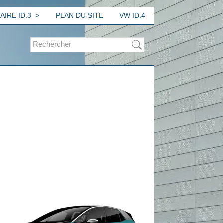
IRE ID.3
PLAN DU SITE
VW ID.4