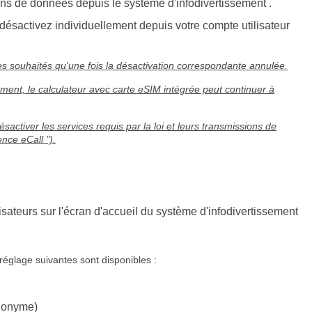
s de données depuis le système d'infodivertissement .
 désactivez individuellement depuis votre compte utilisateur
ices souhaités qu'une fois la désactivation correspondante annulée.
lement, le calculateur avec carte eSIM intégrée peut continuer à
sactiver les services requis par la loi et leurs transmissions de
nce eCall ").
isateurs sur l'écran d'accueil du système d'infodivertissement
 réglage suivantes sont disponibles :
 anonyme)